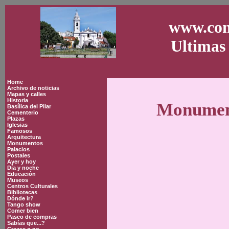
www.con
Ultimas 
Home
Archivo de noticias
Mapas y calles
Historia
Monument
Basílica del Pilar
Cementerio
Plazas
Iglesias
Famosos
Arquitectura
Monumentos
Palacios
Postales
Ayer y hoy
Día y noche
Educación
Museos
Centros Culturales
Bibliotecas
Dónde ir?
Tango show
Comer bien
Paseo de compras
Sabías que...?