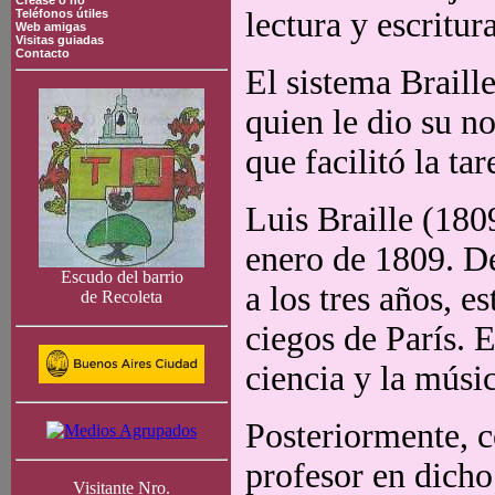
Crease o no
lectura y escritur
Teléfonos útiles
Web amigas
Visitas guiadas
Contacto
El sistema Braill
quien le dio su n
que facilitó la tar
Luis Braille (180
enero de 1809. D
Escudo del barrio
a los tres años, e
de Recoleta
ciegos de París. 
ciencia y la músi
Posteriormente, 
profesor en dicho 
Visitante Nro.