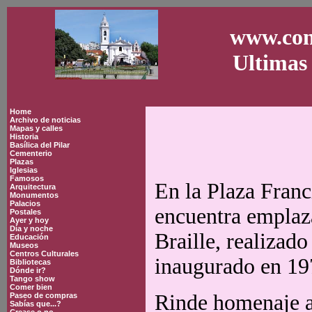
www.con
Ultimas 
Home
Archivo de noticias
Mapas y calles
Historia
Basílica del Pilar
Cementerio
Plazas
Iglesias
Famosos
En la Plaza Franc
Arquitectura
Monumentos
Palacios
encuentra empla
Postales
Ayer y hoy
Día y noche
Braille, realizado
Educación
Museos
Centros Culturales
inaugurado en 19
Bibliotecas
Dónde ir?
Tango show
Comer bien
Rinde homenaje al
Paseo de compras
Sabías que...?