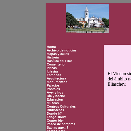
Home
Archivo de noticias
Mapas y calles
Historia
Basílica del Pilar
Cementerio
Plazas
Iglesias
El Vicepresid
Famosos
del ámbito n
Arquitectura
Monumentos
Eliaschev.
Palacios
Postales
Ayer y hoy
Día y noche
Educación
Museos
Centros Culturales
Bibliotecas
Dónde ir?
Tango show
Comer bien
Paseo de compras
Sabías que...?