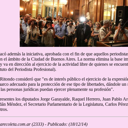
acó además la iniciativa, aprobada con el fin de que aquellos periodista
en el ámbito de la Ciudad de Buenos Aires. La norma elimina la base imp
r y va en dirección al ejercicio de la actividad libre de quienes se enc
tuto del Periodista Profesional).
 Ritondo consideró que "es de interés público el ejercicio de la expresi
arco adecuado para la protección de ese tipo de libertades, dándole u
 las personas jurídicas puedan ejercer plenamente su profesión".
resentes los diputados Jorge Garayalde, Raquel Herrero, Juan Pablo Ar
dán Méndez, el Secretario Parlamentario de la Legislatura, Carlos Pérez
tros.
recoleta.com.ar (2333) - Publicado: (18/12/14)