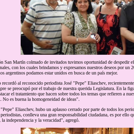
n San Martín colmado de invitados tuvimos oportunidad de despedir el a
ales, con los cuales brindamos y expresamos nuestros deseos por un 20
los argentinos podamos estar unidos en busca de un país mejor.
o recordó al reconocido periodista José "Pepe" Eliaschev, recientemente
mpre se preocupó por el trabajo de nuestra querida Legislatura. En la fi
stacar el tratamiento que hacen sobre todos los temas que refieren a n
l. No es buena la homogeneidad de ideas".
 "Pepe" Eliaschev, hubo un aplauso cerrado por parte de todos los period
 periodistas, conlleva una gran responsabilidad ciudadana, es por ello 
la independencia y la veracidad", agregó.