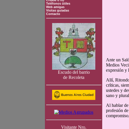
Crease o no
Teléfonos útiles
Web amigas
Visitas guiadas
Contacto
Ante un Saló
Medios Vecin
expresión y 
Escudo del barrio
de Recoleta
Allí, Ritond
críticas, sie
ustedes y de
sano y plura
Al hablar de
profesión de
compromiso, 
Visitante Nro.