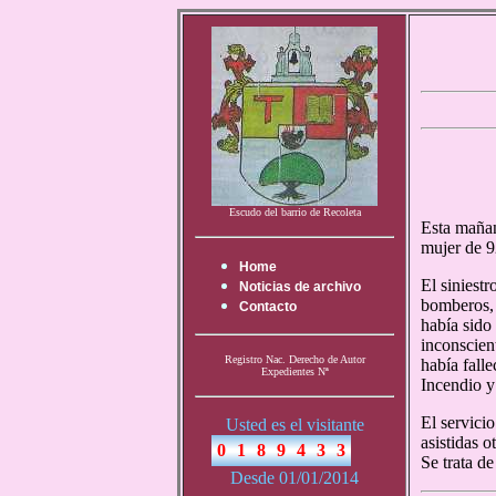
Escudo del barrio de Recoleta
Esta mañan
mujer de 9
Home
El siniestr
Noticias de archivo
bomberos, 
Contacto
había sido
inconscien
Registro Nac. Derecho de Autor
había fall
Expedientes Nª
Incendio y
El servici
Usted es el visitante
asistidas o
Se trata d
Desde 01/01/2014