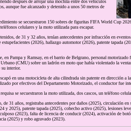
riendo después de arrojar una mochila entre dos vehículos
os, aunque fue alcanzado y detenido a unos 50 metros de
edimiento se secuestraron 150 sobres de figuritas FIFA World Cup 20
teléfonos celulares y la moto utilizada para escapar.
tenidos, de 31 y 32 años, tenían antecedentes por infracción en eventos
e estupefacientes (2026), hallazgo automotor (2026), patente tapada (2
te, en Pampa y Ramsay, en el barrio de Belgrano, personal motorizado f
Urbano (CMU) sobre un ladrón en moto que había violentado la ventan
su interior.
scapó en una motocicleta de alta cilindrada sin patente en dirección a l
alizado por efectivos del Departamento Motorizado, el conductor fue i
 requisa se secuestraron la moto utilizada, dos cascos, un teléfono celul
o, de 31 años, registraba antecedentes por daños (2025), circulación en s
24 y 2025), patente tapada (2025), cohecho activo (2025), lesiones leve
culposo (2023), falta de licencia de conducir (2024), activación de botó
cia (2025) y robo agravado (2023).