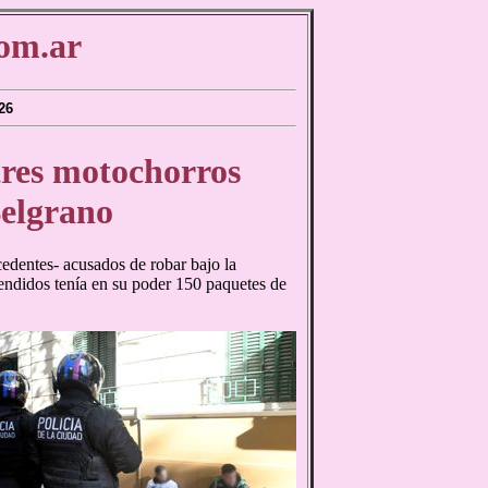
om.ar
26
tres motochorros
Belgrano
cedentes- acusados de robar bajo la
endidos tenía en su poder 150 paquetes de