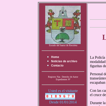
L
Escudo del barrio de Recoleta
Home
La Policía
Noticias de archivo
modalidad 
Contacto
figuritas 
Personal d
Registro Nac. Derecho de Autor
transeúnte
Expedientes Nª
escapaban 
Con las car
Usted es el visitante
el cruce d
Desde 01/01/2014
Durante la