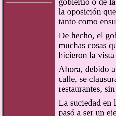
gobierno o de la
la oposición que
tanto como ensu
De hecho, el go
muchas cosas que
hicieron la vist
Ahora, debido a 
calle, se clausu
restaurantes, si
La suciedad en l
pasó a ser un ej