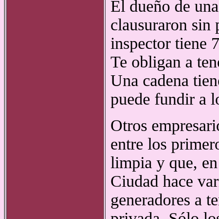
El dueño de una
clausuraron sin 
inspector tiene 
Te obligan a ten
Una cadena tien
puede fundir a l
Otros empresari
entre los primer
limpia y que, en
Ciudad hace var
generadores a te
privada. Sólo l