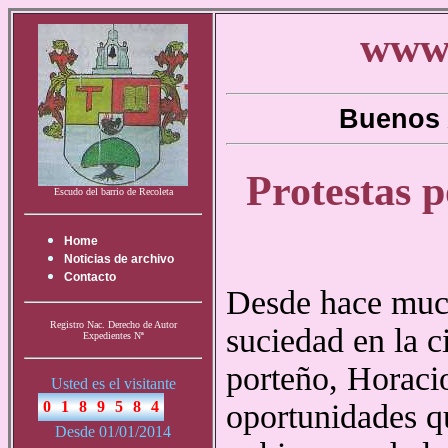
www.
Buenos 
Protestas p
Escudo del barrio de Recoleta
Home
Noticias de archivo
Contacto
Desde hace much
Registro Nac. Derecho de Autor
suciedad en la c
Expedientes Nª
porteño, Horacio
Usted es el visitante
oportunidades qu
Desde 01/01/2014