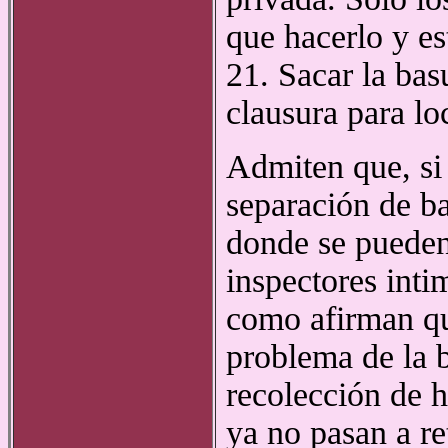
que hacerlo y es
21. Sacar la bas
clausura para lo
Admiten que, si 
separación de b
donde se pueden
inspectores inti
como afirman qu
problema de la b
recolección de 
ya no pasan a ret