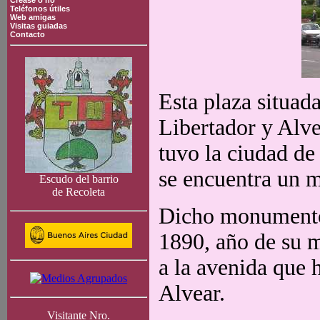
Crease o no
Teléfonos útiles
Web amigas
Visitas guiadas
Contacto
Esta plaza situad
Libertador y Alve
tuvo la ciudad de
se encuentra un 
Escudo del barrio
de Recoleta
Dicho monumento 
1890, año de su 
a la avenida que 
Alvear.
Visitante Nro.