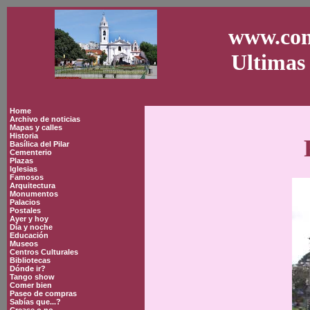
www.con
Ultimas 
Home
Archivo de noticias
Mapas y calles
Historia
Basílica del Pilar
Cementerio
Plazas
Iglesias
Famosos
Arquitectura
Monumentos
Palacios
Postales
Ayer y hoy
Día y noche
Educación
Museos
Centros Culturales
Bibliotecas
Dónde ir?
Tango show
Comer bien
Paseo de compras
Sabías que...?